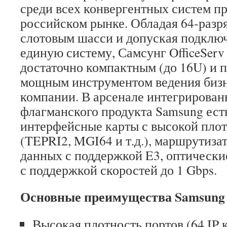
среди всех конвергентных систем п
российском рынке. Обладая 64-разр
слотовым шасси и допуская подключ
единую систему, Самсунг OfficeServ
достаточно компактным (до 16U) и п
мощным инструментом ведения бизн
компании. В арсенале интегрирова
флагманского продукта Samsung ест
интерфейсные карты с высокой пло
(TEPRI2, MGI64 и т.д.), маршрутиза
данных с поддержкой E3, оптически
с поддержкой скоростей до 1 Gbps.
Основные преимущества Samsung O
Высокая плотность портов (64 IP к